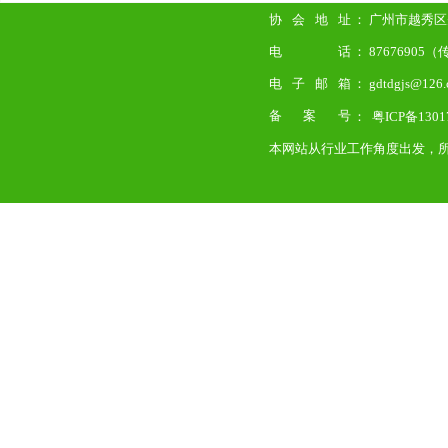
协会地址
： 广州市越秀区先
电话
： 87676905
电子邮箱
： gdtdgjs@126
备案号
：
粤ICP备1301
本网站从行业工作角度出发，